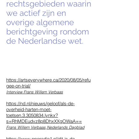
rechtsgebieden waarin
we actief zijn en
overige algemene
berichtgeving rondom
de Nederlandse wet.
In de media & Publicaties
https://artseverywhere.ca/2020/08/05/refu
gee-on-trial/
Interview Frans Willem Verbaas
https://nd.nl/nieuws/geloof/als-de-
overheid-harten-moet-
toetsen.3.3050834.lynkx?
s=RhMDEudvz8p8DhxXXgOWaA==
Frans Willem Verbaas,Nederlands Dagblad
https://www.nporadio1.nl/dit-is-de-