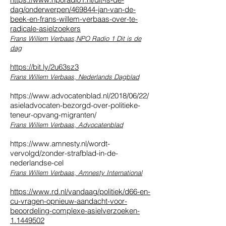
dag/onderwerpen/469844-jan-van-de-
beek-en-frans-willem-verbaas-over-te-
radicale-asielzoekers
Frans Willem Verbaas,NPO Radio 1 Dit is de
dag
https://bit.ly/2u63sz3
Frans Willem Verbaas, Nederlands Dagblad
https://www.advocatenblad.nl/2018/06/22/
asieladvocaten-bezorgd-over-politieke-
teneur-opvang-migranten/
Frans Willem Verbaas, Advocatenblad
https://www.amnesty.nl/wordt-
vervolgd/zonder-strafblad-in-de-
nederlandse-cel
Frans Willem Verbaas, Amnesty International
https://www.rd.nl/vandaag/politiek/d66-en-
cu-vragen-opnieuw-aandacht-voor-
beoordeling-complexe-asielverzoeken-
1.1449502