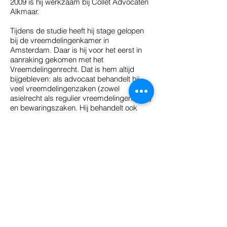
2009 is hij werkzaam bij Collet Advocaten
Alkmaar.
Tijdens de studie heeft hij stage gelopen
bij de vreemdelingenkamer in
Amsterdam. Daar is hij voor het eerst in
aanraking gekomen met het
Vreemdelingenrecht. Dat is hem altijd
bijgebleven: als advocaat behandelt hij
veel vreemdelingenzaken (zowel
asielrecht als regulier vreemdelingenrecht)
en bewaringszaken. Hij behandelt ook
eenvoudige strafzaken.
Mr. Chen heeft in het
rechtsgebiedenregister van de
Nederlandse orde van advocaten de
volgende hoofd- (en sub) rechtsgebieden
geregistreerd:
- Asiel- en Vluchtelingenrecht;
- Vreemdelingenrecht
(vreemdelingenbewaring)
Op grond van deze registratie is hij