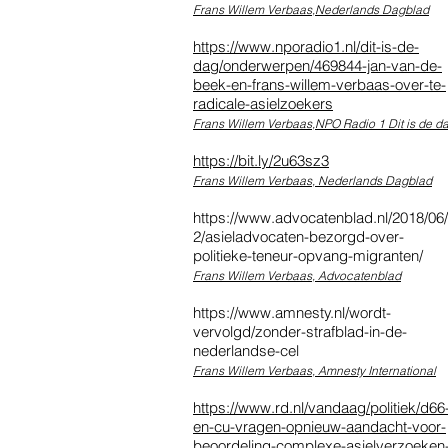
Frans Willem Verbaas,Nederlands Dagblad
https://www.nporadio1.nl/dit-is-de-
dag/onderwerpen/469844-jan-van-de-
beek-en-frans-willem-verbaas-over-te-
radicale-asielzoekers
Frans Willem Verbaas,NPO Radio 1 Dit is de d
https://bit.ly/2u63sz3
Frans Willem Verbaas, Nederlands Dagblad
https://www.advocatenblad.nl/2018/06
2/asieladvocaten-bezorgd-over-
politieke-teneur-opvang-migranten/
Frans Willem Verbaas, Advocatenblad
https://www.amnesty.nl/wordt-
vervolgd/zonder-strafblad-in-de-
nederlandse-cel
Frans Willem Verbaas, Amnesty International
https://www.rd.nl/vandaag/politiek/d66
en-cu-vragen-opnieuw-aandacht-voor-
beoordeling-complexe-asielverzoeken