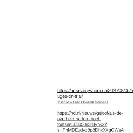
In de media & Publicaties
https://artseverywhere.ca/2020/08/05/r
ugee-on-trial/
Interview Frans Willem Verbaas
https://nd.nl/nieuws/geloof/als-de-
overheid-harten-moet-
toetsen.3.3050834.lynkx?
s=RhMDEudvz8p8DhxXXgOWaA==