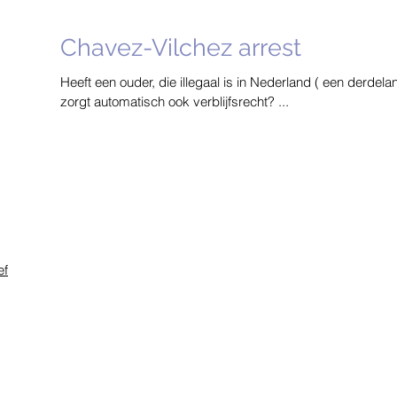
Chavez-Vilchez arrest
Heeft een ouder, die illegaal is in Nederland ( een derdelander) en die voor een Nederlands kind
zorgt automatisch ook verblijfsrecht? ...
ef